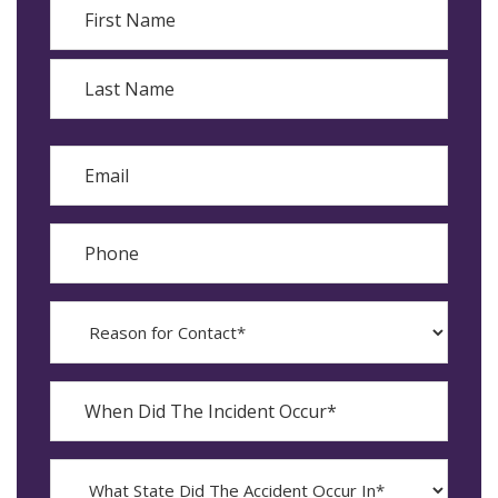
First
Last
Email
Phone
Reason
for
Contact?
When
Did
YYYY
The
dash
Incident
MM
What
Occur*
dash
State