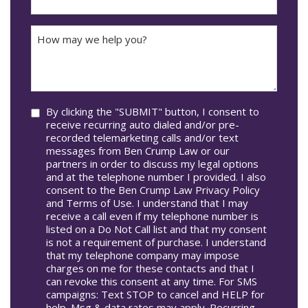
DD
Did
The
How
Accident
may
Occur
we
In*
help
you?
Consent
By clicking the "SUBMIT" button, I consent to
receive recurring auto dialed and/or pre-
recorded telemarketing calls and/or text
messages from Ben Crump Law or our
partners in order to discuss my legal options
and at the telephone number I provided. I also
consent to the Ben Crump Law Privacy Policy
and Terms of Use. I understand that I may
receive a call even if my telephone number is
listed on a Do Not Call list and that my consent
is not a requirement of purchase. I understand
that my telephone company may impose
charges on me for these contacts and that I
can revoke this consent at any time. For SMS
campaigns: Text STOP to cancel and HELP for
help. Msg & data rates may apply. Recurring